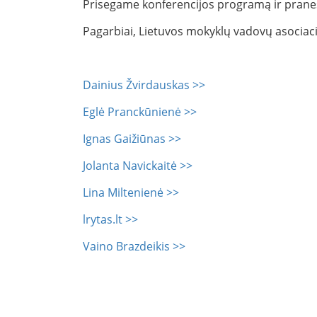
Prisegame konferencijos programą ir prane
Pagarbiai, Lietuvos mokyklų vadovų asociaci
Dainius Žvirdauskas >>
Eglė Pranckūnienė >>
Ignas Gaižiūnas >>
Jolanta Navickaitė >>
Lina Miltenienė >>
lrytas.lt >>
Vaino Brazdeikis >>