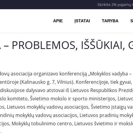
Skirkite 2% pajamų
APIE
ĮSTATAI
TARYBA
S
– PROBLEMOS, IŠŠŪKIAI, 
ovų asociacija organizavo konferenciją „Mokyklos vadyba – 
tūroje (Kalinausko g. 7, Vilnius). Konferencijoje, tiek gyvai
 diskusijose dalyvavo atstovai iš Lietuvos Respublikos Prez
o komiteto, Švietimo mokslo ir sporto ministerijos, Lietuvo
os, Lietuvos mokyklų vadovų asociacijos, Švietimo įstaigų v
indinių mokyklų vadovų asociacijos, Lietuvos pradinių mokyk
ijos, Mokyklų tobulinimo centro, Lietuvos švietimo ir moksl