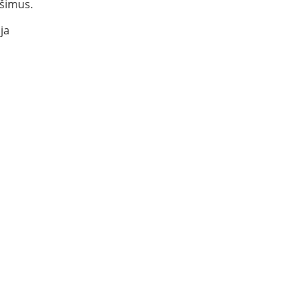
šimus.
ja