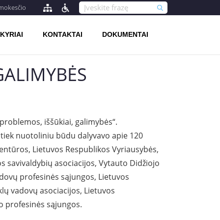
 mokesčio
KYRIAI
KONTAKTAI
DOKUMENTAI
GALIMYBĖS
problemos, iššūkiai, galimybės“.
, tiek nuotoliniu būdu dalyvavo apie 120
identūros, Lietuvos Respublikos Vyriausybės,
s savivaldybių asociacijos, Vytauto Didžiojo
adovų profesinės sąjungos, Lietuvos
lų vadovų asociacijos, Lietuvos
o profesinės sąjungos.