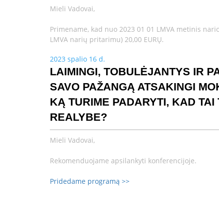
Mieli Vadovai,
Primename, kad nuo 2023 01 01 LMVA metinis nari
LMVA narių pritarimu) 20,00 EURŲ.
2023 spalio 16 d.
LAIMINGI, TOBULĖJANTYS IR P
SAVO PAŽANGĄ ATSAKINGI MOK
KĄ TURIME PADARYTI, KAD TAI
REALYBE?
Mieli Vadovai,
Rekomenduojame apsilankyti konferencijoje.
Pridedame programą >>