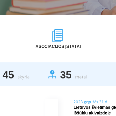
ASOCIACIJOS ĮSTATAI
45
35
skyriai
metai
2023 gegužės 31 d.
Lietuvos švietimas gl
iššūkių akivaizdoje