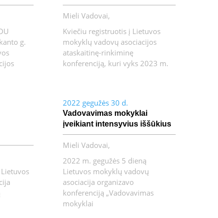
Mieli Vadovai,
VDU
Kviečiu registruotis į Lietuvos
ukanto g.
mokyklų vadovų asociacijos
vos
ataskaitinę-rinkiminę
ijos
konferenciją, kuri vyks 2023 m.
2022 gegužės 30 d.
Vadovavimas mokyklai
įveikiant intensyvius iššūkius
Mieli Vadovai,
2022 m. gegužės 5 dieną
 Lietuvos
Lietuvos mokyklų vadovų
ija
asociacija organizavo
ą
konferenciją „Vadovavimas
mokyklai