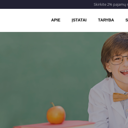
Skirkite 2% pajamų
APIE
ĮSTATAI
TARYBA
S