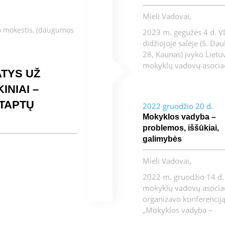
Mieli Vadovai,
o mokestis, (daugumos
2023 m. gegužės 4 d. 
didžiojoje salėje (S. Da
28, Kaunas) įvyko Lietu
mokyklų vadovų asociac
ATYS UŽ
INIAI –
 TAPTŲ
2022 gruodžio 20 d.
Mokyklos vadyba –
problemos, iššūkiai,
galimybės
Mieli Vadovai,
2022 m. gruodžio 14 d.
mokyklų vadovų asociac
organizavo konferencij
„Mokyklos vadyba –