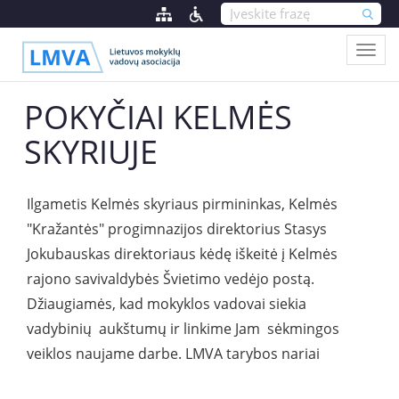
POKYČIAI KELMĖS
SKYRIUJE
Ilgametis Kelmės skyriaus pirmininkas, Kelmės
"Kražantės" progimnazijos direktorius Stasys
Jokubauskas direktoriaus kėdę iškeitė į Kelmės
rajono savivaldybės Švietimo vedėjo postą.
Džiaugiamės, kad mokyklos vadovai siekia
vadybinių aukštumų ir linkime Jam sėkmingos
veiklos naujame darbe. LMVA tarybos nariai