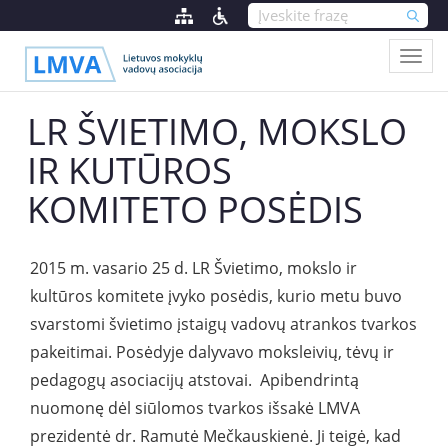
LR ŠVIETIMO, MOKSLO
IR KUTŪROS
KOMITETO POSĖDIS
2015 m. vasario 25 d. LR Švietimo, mokslo ir
kultūros komitete įvyko posėdis, kurio metu buvo
svarstomi švietimo įstaigų vadovų atrankos tvarkos
pakeitimai. Posėdyje dalyvavo moksleivių, tėvų ir
pedagogų asociacijų atstovai. Apibendrintą
nuomonę dėl siūlomos tvarkos išsakė LMVA
prezidentė dr. Ramutė Mečkauskienė. Ji teigė, kad