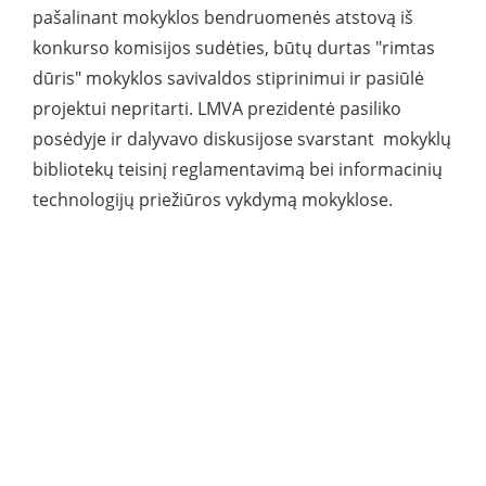
pašalinant mokyklos bendruomenės atstovą iš
konkurso komisijos sudėties, būtų durtas "rimtas
dūris" mokyklos savivaldos stiprinimui ir pasiūlė
projektui nepritarti. LMVA prezidentė pasiliko
posėdyje ir dalyvavo diskusijose svarstant mokyklų
bibliotekų teisinį reglamentavimą bei informacinių
technologijų priežiūros vykdymą mokyklose.