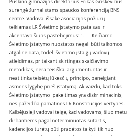
Puškino gimnazijos direktorius Erikas Griškevičius
surengė žurnalistams spaudos konferenciją BNS
centre. Vadovai išsakė asociacijos požiūrį į
teikiamas LR Švietimo įstatymo pataisas ir
akcentavo šiuos pastebėjimus: 1. Keičiamo
Švietimo įstatymo nuostatos negali būti taikomos
atgaline data, todėl švietimo įstaigų vadovų
atleidimas, pritaikant skirtingas skaičiavimo
metodikas, nėra teisiškai argumentuotas ir
neatitinka teisėtų lūkesčių principo, paneigiant
asmens lygybę prieš įstatymą. Akivaizdu, kad toks
Švietimo įstatymo pakeitimas yra diskriminacinis,
nes pažeidžia pamatines LR Konstitucijos vertybes.
Kalbėjusieji vadovai teigė, kad vadovams, šiuo metu
dirbantiems pagal neterminuotas sutartis,
kadencijos turėtų būti pradėtos taikyti tik nuo