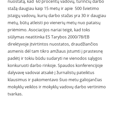
nuostatą, kad 60 procentų vadovų, turinčių darbo
stažą daugiau kaip 15 metų ir apie 500 švietimo
įstaigų vadovų, kurių darbo stažas yra 30 ir daugiau
metų, būtų atleisti po vienerių metų nuo pataisų
priėmimo. Asociacijos nariai teigė, kad toks
siūlymas neatitinka ES Tarybos 2000/78/EB
direktyvoje įtvirtintos nuostatos, draudžiančios
asmenis dėl tam tikro amžiaus įstumti į prastesnę
padėtį ir tokiu būdu sudaryti ne vienodos sąlygos
konkuruoti darbo rinkoje. Spaudos konferencijoje
dalyvavę vadovai atsakė į žurnalistų pateiktus
klausimus ir pakomentavo šiuo metu galiojančias
mokyklų veiklos ir mokyklų vadovų darbo vertinimo
tvarkas.