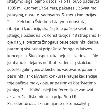
įstatymo įsigaliojimo datos, kaip tai buvo padaryta
1995 m., kuomet LR Seimas, pakeitęs LR Švietimo
įstatymą, nustatė vadovams 5- metų kadencijas.
2. Keičiamo Švietimo įstatymo nuostata,
ribojanti kadencijų skaičių toje pačioje švietimo
įstaigoje pažeidžia LR Konstitucijos 48 straipsnio 1-
oje dalyje įtvirtintą žmogaus teisę pasirinkti darbą,
paremtą visuotinai pripažinta žmogaus laisvės
koncepcija. Šiuo aspektu kalbėjusieji vadovai siūlė
įstatymo leidėjams neriboti kadencijų skaičiaus ir
suteikti galimybes atleistiems vadovams patiems
pasirinkti, ar dalyvauti konkurse naujai kadencijai
toje pačioje mokykloje, ar pasirinkti kitą švietimo
įstaigą. 3. Kalbėjusieji konferencijoje vadovai
akivaizdžia diskriminacija pripažino LR
Prezidentūros aiškinamajame rašte išsakytą