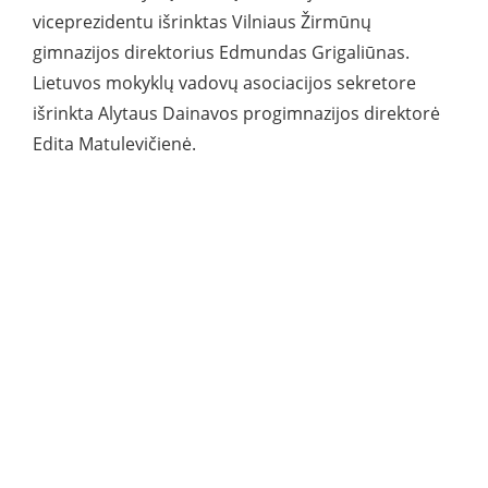
viceprezidentu išrinktas Vilniaus Žirmūnų
gimnazijos direktorius Edmundas Grigaliūnas.
Lietuvos mokyklų vadovų asociacijos sekretore
išrinkta Alytaus Dainavos progimnazijos direktorė
Edita Matulevičienė.