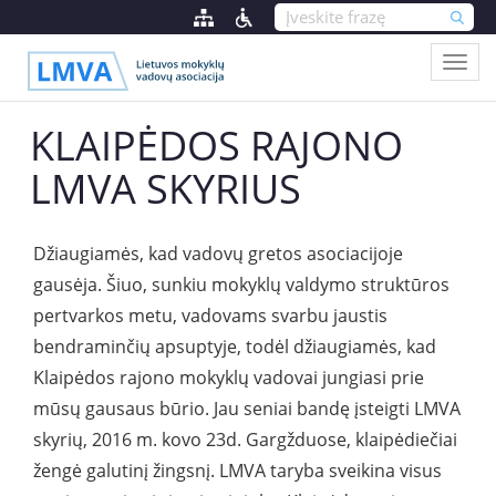
KLAIPĖDOS RAJONO
LMVA SKYRIUS
Džiaugiamės, kad vadovų gretos asociacijoje
gausėja. Šiuo, sunkiu mokyklų valdymo struktūros
pertvarkos metu, vadovams svarbu jaustis
bendraminčių apsuptyje, todėl džiaugiamės, kad
Klaipėdos rajono mokyklų vadovai jungiasi prie
mūsų gausaus būrio. Jau seniai bandę įsteigti LMVA
skyrių, 2016 m. kovo 23d. Gargžduose, klaipėdiečiai
žengė galutinį žingsnį. LMVA taryba sveikina visus