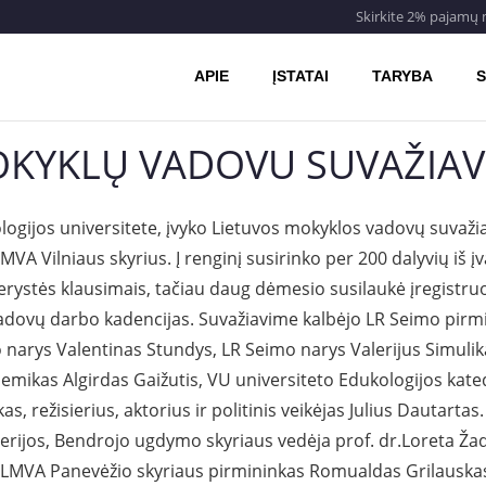
Skirkite 2% pajamų
APIE
ĮSTATAI
TARYBA
S
OKYKLŲ VADOVU SUVAŽIA
logijos universitete, įvyko Lietuvos mokyklos vadovų suvažia
VA Vilniaus skyrius. Į renginį susirinko per 200 dalyvių iš į
ystės klausimais, tačiau daug dėmesio susilaukė įregistruo
vadovų darbo kadencijas. Suvažiavime kalbėjo LR Seimo pirm
 narys Valentinas Stundys, LR Seimo narys Valerijus Simulik
ikas Algirdas Gaižutis, VU universiteto Edukologijos katedr
s, režisierius, aktorius ir politinis veikėjas Julius Dautarta
erijos, Bendrojo ugdymo skyriaus vedėja prof. dr.Loreta Žad
LMVA Panevėžio skyriaus pirmininkas Romualdas Grilauskas