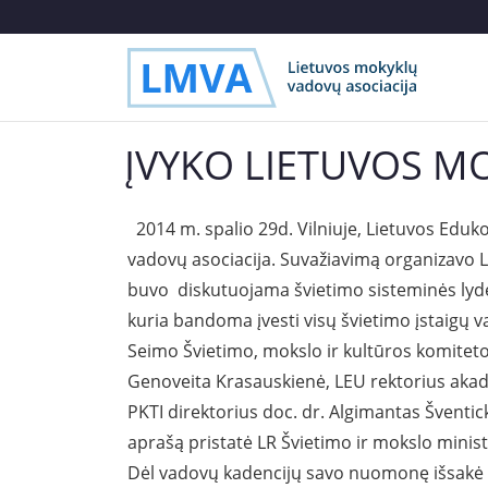
ĮVYKO LIETUVOS M
2014 m. spalio 29d. Vilniuje, Lietuvos Eduko
vadovų asociacija. Suvažiavimą organizavo LM
buvo diskutuojama švietimo sisteminės lyder
kuria bandoma įvesti visų švietimo įstaigų 
Seimo Švietimo, mokslo ir kultūros komiteto
Genoveita Krasauskienė, LEU rektorius akadem
PKTI direktorius doc. dr. Algimantas Šventicka
aprašą pristatė LR Švietimo ir mokslo minist
Dėl vadovų kadencijų savo nuomonę išsakė 