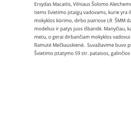
Ervydas Macaitis, Vilniaus Šolomo Aleichemo 
tiems švietimo įstaigų vadovams, kurie yra i
mokyklos kūrimo, dirbo įvairiose LR ŠMM d
modelius ir patys juos išbandė. Manyčiau, kad
metu, o gerai dirbančiam mokyklos vadovui su
Ramutė Mečkauskienė. Suvažiavime buvo prii
Švietimo įstatymo 59 str. pataisos, galinči