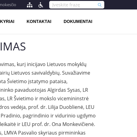
 mokesčio
KYRIAI
KONTAKTAI
DOKUMENTAI
VIMAS
vimas, kurį inicijavo Lietuvos mokyklų
vairių Lietuvos savivaldybių. Suvažiavime
ta Švietimo įstatymo pataisa,
ininko pavaduotojas Algirdas Sysas, LR
as, LR Švietimo ir mokslo vicemininstrė
os vedėja, prof. dr. Lilija Duoblienė, LEU
s. Pradinio, pagrindinio ir vidurinio ugdymo
eikaitė ir LEU prof. dr. Ona Monkevičienė.
, LMVA Pasvalio skyriaus pirmininkas