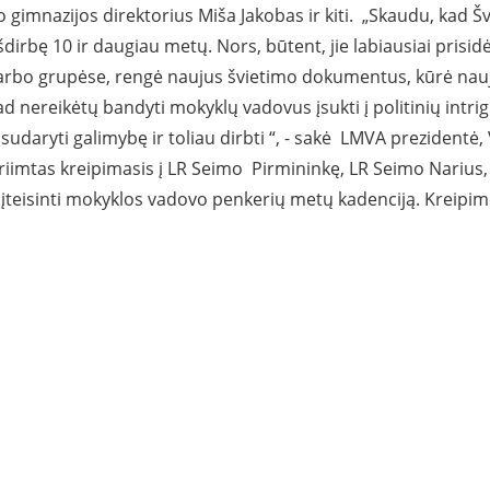
gimnazijos direktorius Miša Jakobas ir kiti. „Skaudu, kad Šv
šdirbę 10 ir daugiau metų. Nors, būtent, jie labiausiai pris
arbo grupėse, rengė naujus švietimo dokumentus, kūrė nau
 nereikėtų bandyti mokyklų vadovus įsukti į politinių intrig
daryti galimybę ir toliau dirbti “, - sakė LMVA prezidentė, 
mtas kreipimasis į LR Seimo Pirmininkę, LR Seimo Narius, 
os įteisinti mokyklos vadovo penkerių metų kadenciją. Krei